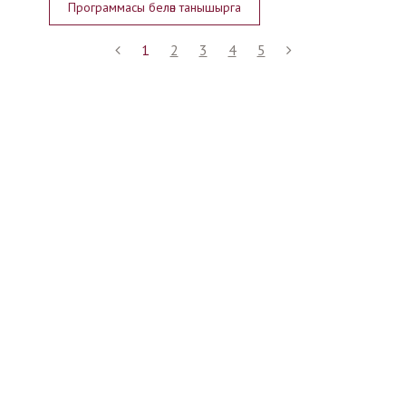
Программасы белән танышырга
1
2
3
4
5