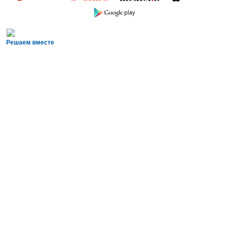
Решаем вместе
Сложности с получением «Пушкинской
карты» или приобретением билетов?
Знаете, как улучшить работу учреждений
культуры?
Напишите — решим!