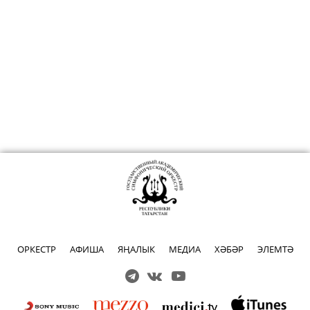
ОРКЕСТР
АФИША
ЯҢАЛЫК
МЕДИА
ХӘБӘР
ЭЛЕМТӘ