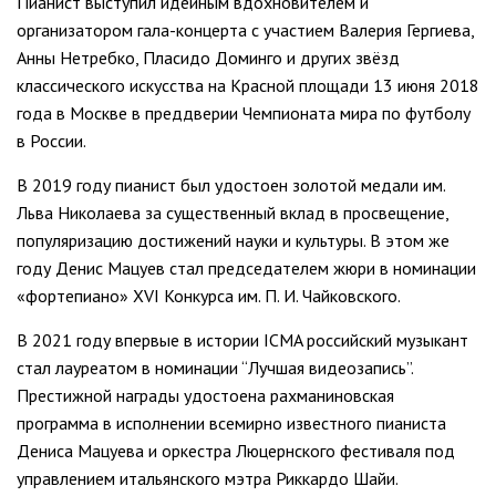
Пианист выступил идейным вдохновителем и
организатором гала-концерта с участием Валерия Гергиева,
Анны Нетребко, Пласидо Доминго и других звёзд
классического искусства на Красной площади 13 июня 2018
года в Москве в преддверии Чемпионата мира по футболу
в России.
В 2019 году пианист был удостоен золотой медали им.
Льва Николаева за существенный вклад в просвещение,
популяризацию достижений науки и культуры. В этом же
году Денис Мацуев стал председателем жюри в номинации
«фортепиано» XVI Конкурса им. П. И. Чайковского.
В 2021 году впервые в истории ICMA российский музыкант
стал лауреатом в номинации “Лучшая видеозапись”.
Престижной награды удостоена рахманиновская
программа в исполнении всемирно известного пианиста
Дениса Мацуева и оркестра Люцернского фестиваля под
управлением итальянского мэтра Риккардо Шайи.