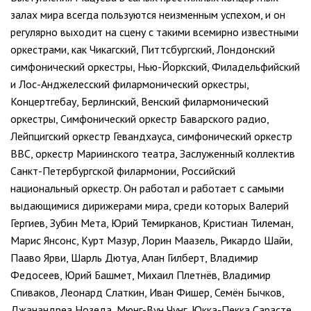
залах мира всегда пользуются неизменным успехом, и он
регулярно выходит на сцену с такими всемирно известными
оркестрами, как Чикагский, Питтсбургский, Лондонский
симфонический оркестры, Нью-Йоркский, Филадельфийский
и Лос-Анджелесский филармонический оркестры,
Концертгебау, Берлинский, Венский филармонический
оркестры, Симфонический оркестр Баварского радио,
Лейпцигский оркестр Гевандхауса, симфонический оркестр
BBC, оркестр Мариинского театра, Заслуженный коллектив
Санкт-Петербургской филармонии, Российский
национальный оркестр. Он работал и работает с самыми
выдающимися дирижерами мира, среди которых Валерий
Гергиев, Зубин Мета, Юрий Темирканов, Кристиан Тилеман,
Марис Янсонс, Курт Мазур, Лорин Маазель, Рикардо Шайи,
Пааво Ярви, Шарль Дютуа, Алан Гилберт, Владимир
Федосеев, Юрий Башмет, Михаил Плетнёв, Владимир
Спиваков, Леонард Слаткин, Иван Фишер, Семён Бычков,
Джанандреа Нозеда, Мюнг-Вун Чунг, Юкка-Пекка Сарасте,