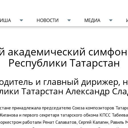
ФИША
НОВОСТИ
МЕДИА
й академический симфон
Республики Татарстан
одитель и главный дирижер, н
лики Татарстан Александр Сл
рстане принадлежала председателю Союза композиторов Татарс
Жиганова и первого секретаря татарского обкома КПСС Табеева
 оркестром работали Ренат Салаватов, Сергей Калагин, Равиль 