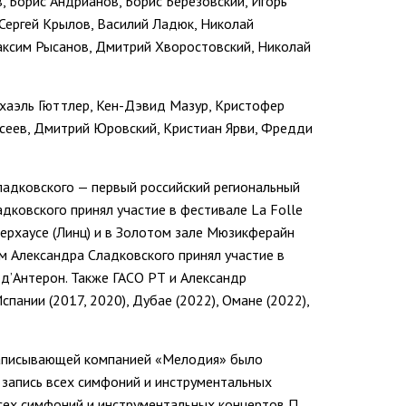
, Борис Андрианов, Борис Березовский, Игорь
 Сергей Крылов, Василий Ладюк, Николай
Максим Рысанов, Дмитрий Хворостовский, Николай
хаэль Гюттлер, Кен-Дэвид Мазур, Кристофер
сеев, Дмитрий Юровский, Кристиан Ярви, Фредди
ладковского
—
первый российский региональный
адковского принял участие в фестивале La Folle
нерхаусе (Линц) и в Золотом зале Мюзикферайн
ем Александра Сладковского принял участие в
д’Антерон. Также ГАСО РТ и Александр
спании (2017, 2020), Дубае (2022), Омане (2022),
записывающей компанией «Мелодия» было
е запись всех симфоний и инструментальных
сех симфоний и инструментальных концертов П.