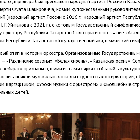
вного дирижера был приглашен народный артист России и Каза
е смерти Фуата Шакировича, новым художественным руководител
й (народный артист России с 2016 г., народный артист Республ
 Г. Жиганова с 2021 г.), с которым Государственный симфоничес
у оркестру Республики Татарстан было присвоено звание «Акад
ы Республики Татарстан «Государственный академический симф
овый этап в истории оркестра. Организованные Государственн
и
—
«Рахлинские сезоны», «Белая сирень», «Казанская осень», Co
, «Мирас» признаны одними из самых ярких событий в культурн
воспитанников музыкальных школ и студентов консерватории, 
мом Варгафтиком, «Уроки музыки с оркестром» и «Волшебные ст
ольных детей.