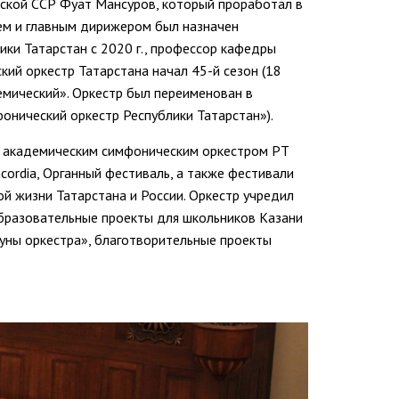
хской ССР Фуат Мансуров, который проработал в
ем и главным дирижером был назначен
ики Татарстан с 2020 г., профессор кафедры
кий оркестр Татарстана начал 45-й сезон (18
емический». Оркестр был переименован в
онический оркестр Республики Татарстан»).
ым академическим симфоническим оркестром РТ
ncordia, Органный фестиваль, а также фестивали
ой жизни Татарстана и России. Оркестр учредил
образовательные проекты для школьников Казани
руны оркестра», благотворительные проекты