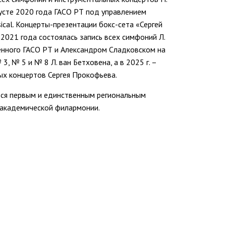
вгусте 2020 года ГАСО РТ под управлением
cal. Концерты-презентации бокс-сета «Сергей
2021 года состоялась запись всех симфоний Л.
нного ГАСО РТ и Александром Сладковском на
, № 5 и № 8 Л. ван Бетховена, а в 2025 г. –
ых концертов Сергея Прокофьева.
тся первым и единственным региональным
 академической филармонии.