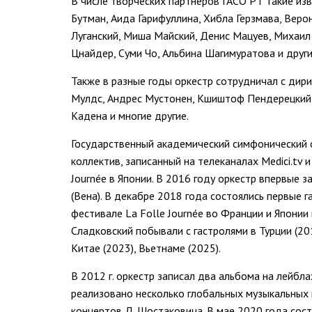
В числе творческих партнеров ГАСО РТ такие изв
Бутман, Аида Гарифуллина, Хибла Герзмава, Веро
Луганский, Миша Майский, Денис Мацуев, Михаил
Цнайдер, Суми Чо, Альбина Шагимуратова и други
Также в разные годы оркестр сотрудничал с ди
Мулдс, Андрес Мустонен, Кшиштоф Пендерецкий,
Кадена и многие другие.
Государственный академический симфонический 
коллектив, записанный на телеканалах Medici.tv
Journée в Японии. В 2016 году оркестр впервые 
(Вена). В декабре 2018 года состоялись первые 
фестивале La Folle Journée во Франции и Япони
Сладковский побывали с гастролями в Турции (2015
Китае (2023), Вьетнаме (2025).
В 2012 г. оркестр записал два альбома на лейбл
реализовано несколько глобальных музыкальных п
концертов Д. Шостаковича. В мае 2020 года сос