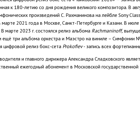
оченная к 180-летию со дня рождения великого композитора. В а
фонических произведений С. Рахманинова на лейбле Sony Classi
марте 2021 года в Москве, Санкт-Петербурге и Казани. В июле 
 В марте 2023 г. состоялся релиз альбома
Rachmaninoff
,
выпуще
 ещё три альбома оркестра и Маэстро на виниле – Симфонии № 3
ся цифровой релиз бокс-сета
Prokofiev
- запись всех фортепианн
водителя и главного дирижера Александра Сладковского являе
бственный ежегодный абонемент в Московской государственной