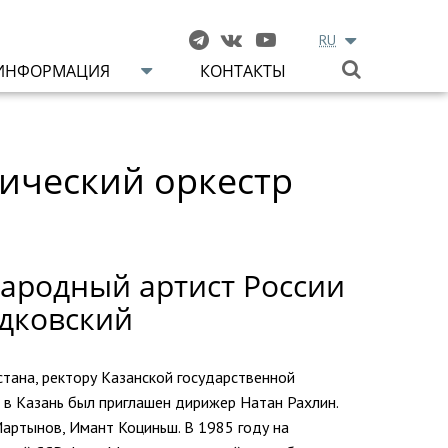
RU
ИНФОРМАЦИЯ
КОНТАКТЫ
ический оркестр
ародный артист России
адковский
тана, ректору Казанской государственной
 в Казань был приглашен дирижер Натан Рахлин.
Мартынов, Имант Коциньш. В 1985 году на