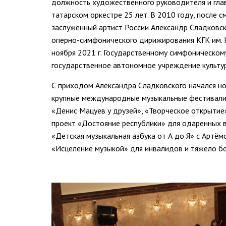
должность художественного руководителя и гла
татарском оркестре 25 лет. В 2010 году, посл
заслуженный артист России Александр Сладковски
оперно-симфонического дирижирования КГК им. Н.
ноября 2021 г. Государственному симфоническом
государственное автономное учреждение культур
С приходом Александра Сладковского начался н
крупные международные музыкальные фестивал
«Денис Мацуев у друзей», «Творческое открытие»
проект «Достояние республики» для одаренных 
«Детская музыкальная азбука от А до Я» с Артё
«Исцеление музыкой» для инвалидов и тяжело б