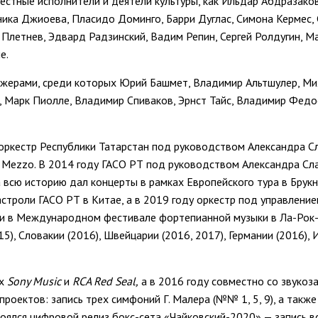
естные исполнители и деятели культуры, как Ильдар Абдразаков
ника Джиоева, Пласидо Доминго, Барри Дуглас, Симона Кермес,
 Плетнев, Эдвард Радзинский, Вадим Репин, Сергей Ролдугин, 
е.
рижерами, среди которых Юрий Башмет, Владимир Альтшулер, Ми
 Марк Пиолле, Владимир Спиваков, Эрнст Тайс, Владимир Федо
оркестр Республики Татарстан под руководством Александра С
 и Mezzo. В 2014 году ГАСО РТ под руководством Александра Сл
за всю историю дал концерты в рамках Европейского тура в Брук
гастроли ГАСО РТ в Китае, а в 2019 году оркестр под управлени
и и в Международном фестивале фортепианной музыки в Ла-Рок-
), Словакии (2016), Швейцарии (2016, 2017), Германии (2016), И
ах
Sony Music
и
RCA Red Seal
,
а в 2016 году совместно со звуко
роектов: запись трех симфоний Г. Малера (№№ 1, 5, 9), а такж
тоялся цифровой релиз бокс-сета «Чайковский-2020» — запись в