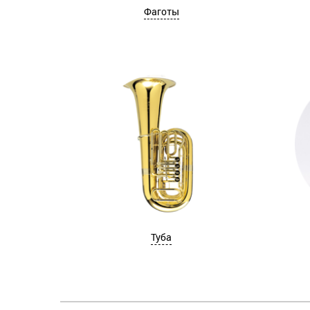
Фаготы
Туба