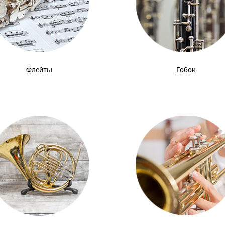
Флейты
Гобои