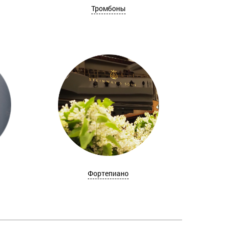
Тромбоны
Фортепиано