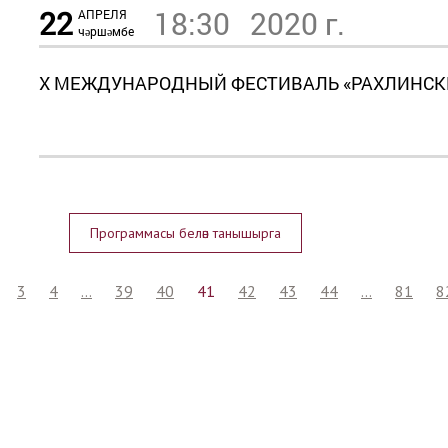
22
18:30
2020 г.
АПРЕЛЯ
чәршәмбе
X МЕЖДУНАРОДНЫЙ ФЕСТИВАЛЬ «РАХЛИНСК
Программасы белән танышырга
3
4
...
39
40
41
42
43
44
...
81
8