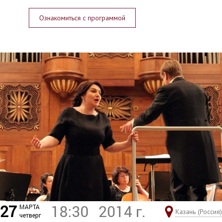
Ознакомиться с программой
27
18:30
2014 г.
МАРТА
Казань (Россия)
четверг