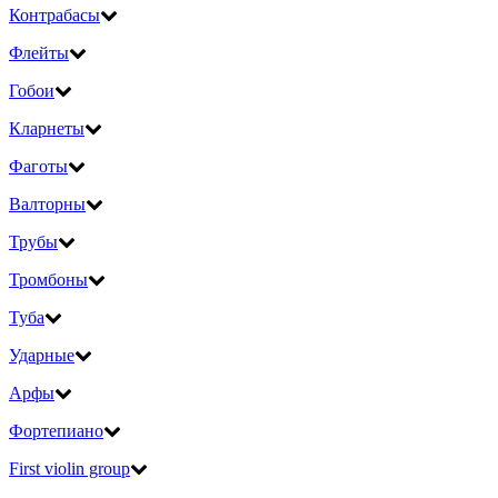
Контрабасы
Флейты
Гобои
Кларнеты
Фаготы
Валторны
Трубы
Тромбоны
Туба
Ударные
Арфы
Фортепиано
First violin group