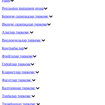
Piano
Percussion instrument group
Беренче скрипкалар төркеме
Икенче скрипкалар төркеме
Альтлар төркеме
Виолончельләр төркеме
Контрабаслар
Флейталар төркеме
Гобойлар төркеме
Кларнетлар төркеме
Фаготлар төркеме
Валторннар төркеме
Торбалар төркеме
Тромбоннар төркеме