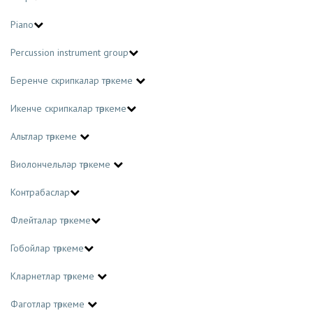
Piano
Percussion instrument group
Беренче скрипкалар төркеме
Икенче скрипкалар төркеме
Альтлар төркеме
Виолончельләр төркеме
Контрабаслар
Флейталар төркеме
Гобойлар төркеме
Кларнетлар төркеме
Фаготлар төркеме