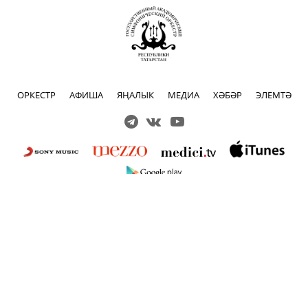
ОРКЕСТР
АФИША
ЯҢАЛЫК
МЕДИА
ХӘБӘР
ЭЛЕМТӘ
Решаем вместе