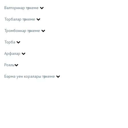
Валторннар төркеме
Торбалар төркеме
Тромбоннар төркеме
Торба
Арфалар
Рояль
Бәрмә уен коралары төркеме