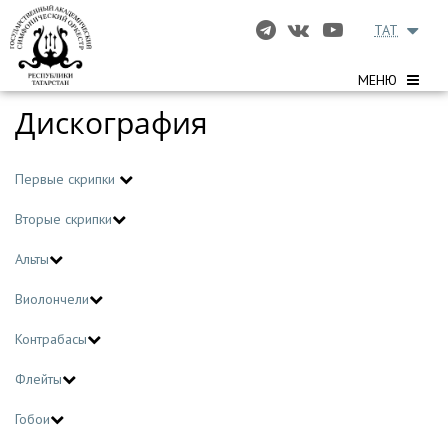
TAT
МЕНЮ
Дискография
Первые скрипки
Вторые скрипки
Альты
Виолончели
Контрабасы
Флейты
Гобои