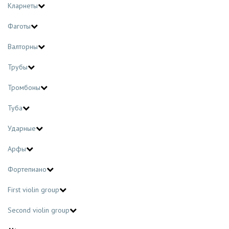
Кларнеты
Фаготы
Валторны
Трубы
Тромбоны
Туба
Ударные
Арфы
Фортепиано
First violin group
Second violin group