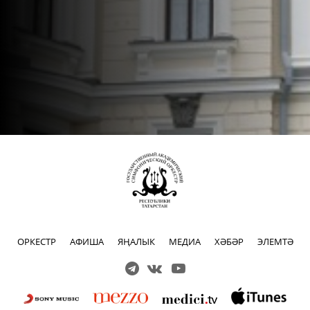
ОРКЕСТР
АФИША
ЯҢАЛЫК
МЕДИА
ХӘБӘР
ЭЛЕМТӘ