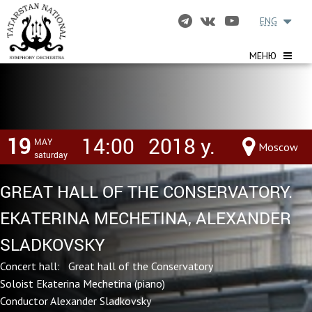
ENG
МЕНЮ
19
14:00
2018 y.
MAY
Moscow
saturday
GREAT HALL OF THE CONSERVATORY.
EKATERINA MECHETINA, ALEXANDER
SLADKOVSKY
Concert hall: Great hall of the Conservatory
Soloist Ekaterina Mechetina (piano)
Conductor Alexander Sladkovsky