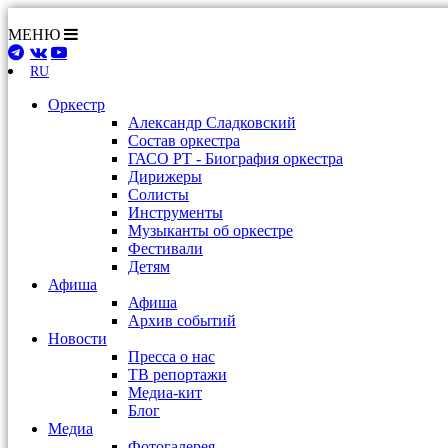
МЕНЮ
RU
Оркестр
Александр Сладковский
Состав оркестра
ГАСО РТ - Биография оркестра
Дирижеры
Солисты
Инструменты
Музыканты об оркестре
Фестивали
Детям
Афиша
Афиша
Архив событий
Новости
Пресса о нас
ТВ репортажи
Медиа-кит
Блог
Медиа
Фотогалерея