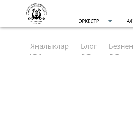
ОРКЕСТР
А
Яңалыклар
Блог
Безнең