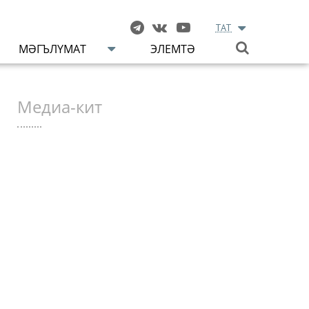
TAT
МӘГЪЛҮМАТ
ЭЛЕМТӘ
Медиа-кит