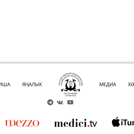
ИША
ЯҢАЛЫК
МЕДИА
Х