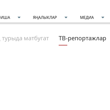
ФИША
ЯҢАЛЫКЛАР
МЕДИА
 турыда матбугат
ТВ-репортажлар