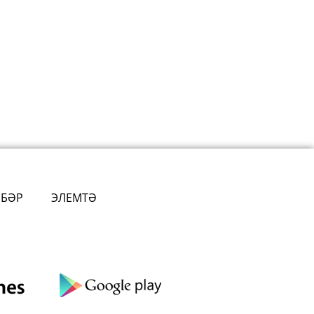
ӘБӘР
ЭЛЕМТӘ