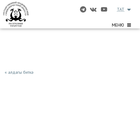
TAT
МЕНЮ
« алдагы биткә