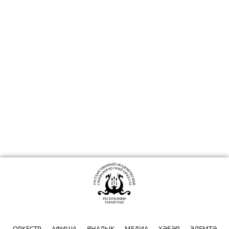
ОРКЕСТР
АФИША
ЯҢАЛЫК
МЕДИА
ХӘБӘР
ЭЛЕМТӘ