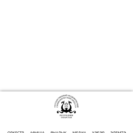
ОРКЕСТР
АФИША
ЯҢАЛЫК
МЕДИА
ХӘБӘР
ЭЛЕМТӘ