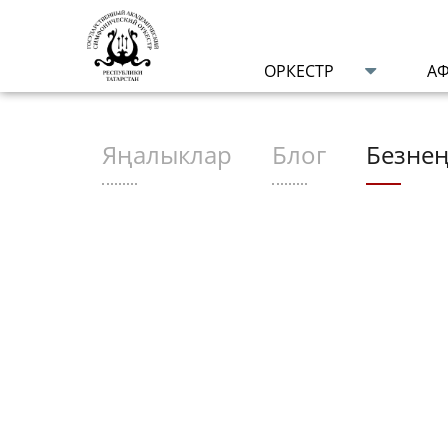
ОРКЕСТР
А
Яңалыклар
Блог
Безнең