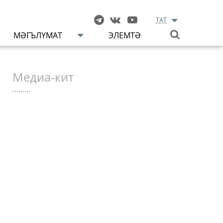
TAT
МӘГЪЛҮМАТ
ЭЛЕМТӘ
Медиа-кит