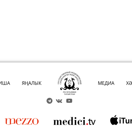
ИША
ЯҢАЛЫК
МЕДИА
Х