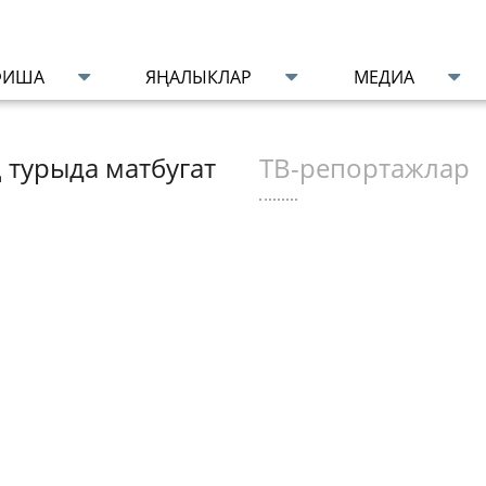
ФИША
ЯҢАЛЫКЛАР
МЕДИА
 турыда матбугат
ТВ-репортажлар