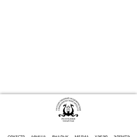
ОРКЕСТР
АФИША
ЯҢАЛЫК
МЕДИА
ХӘБӘР
ЭЛЕМТӘ