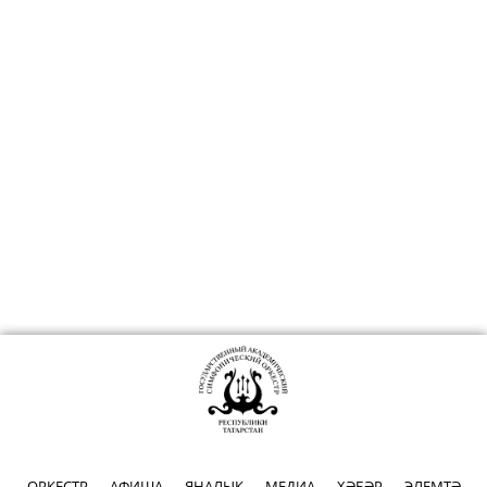
ОРКЕСТР
АФИША
ЯҢАЛЫК
МЕДИА
ХӘБӘР
ЭЛЕМТӘ