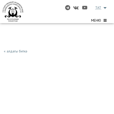
TAT
МЕНЮ
« алдагы биткә