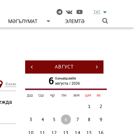
TAT
МӘГЪЛҮМАТ
ЭЛЕМТӘ
АВГУСТ
6
пәнҗешәмбе
августа / 2026
Казан
дш
сш
чр
пн
жм
шм
як
дежда
1
2
3
4
5
6
7
8
9
10
11
12
13
14
15
16