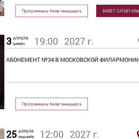
Программасы белән танышырга
БИЛЕТ САТЫП АЛЫ
3
19:00
2027 г.
АПРЕЛЯ
шимбә
АБОНЕМЕНТ №34 В МОСКОВСКОЙ ФИЛАРМОНИИ 
Программасы белән танышырга
25
12:00
2027 г.
АПРЕЛЯ
якшәмбе