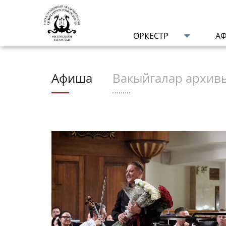
ОРКЕСТР
А
Афиша
Вакыйгалар архив