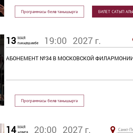
Программасы белән танышырга
БИЛЕТ САТЫП АЛЫ
13
19:00
2027 г.
МАЯ
пәнҗешәмбе
АБОНЕМЕНТ №34 В МОСКОВСКОЙ ФИЛАРМОНИИ 
Программасы белән танышырга
14
20:00
2027 г.
МАЯ
Санкт-П
җомга