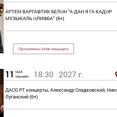
АРТЕМ ВАРГАФТИК БЕЛӘН “А ДАН Я ГА КАДӘР
МУЗЫКАЛЬ ӘЛИФБА” (6+)
Программасы белән танышырга
11
18:30
2027 г.
МАЯ
сишәмбе
ДАСО РТ концерты, Александр Сладковский, Ник
Луганский (6+)