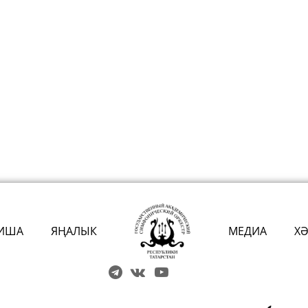
ИША
ЯҢАЛЫК
МЕДИА
Х