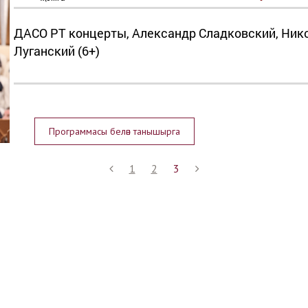
ДАСО РТ концерты, Александр Сладковский, Ник
Луганский (6+)
Программасы белән танышырга
1
2
3