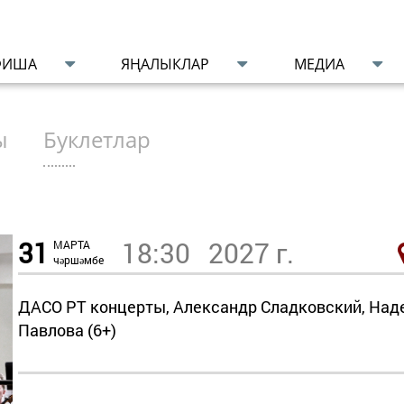
ФИША
ЯҢАЛЫКЛАР
МЕДИА
ы
Буклетлар
<Пред
31
18:30
2027 г.
МАРТА
чәршәмбе
ДАСО РТ концерты, Александр Сладковский, На
Павлова (6+)