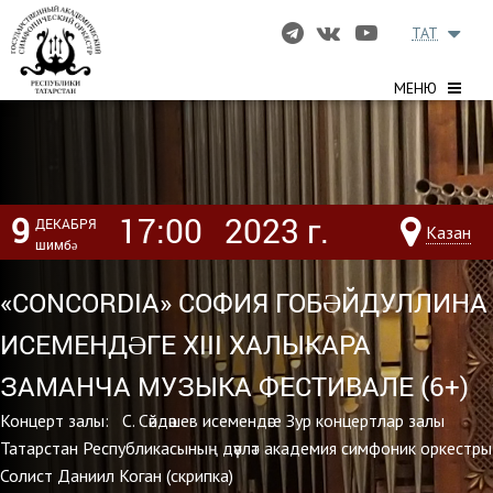
TAT
МЕНЮ
9
17:00
2023 г.
ДЕКАБРЯ
Казан
шимбә
«CONCORDIA» СОФИЯ ГОБӘЙДУЛЛИНА
ИСЕМЕНДӘГЕ ХIII ХАЛЫКАРА
ЗАМАНЧА МУЗЫКА ФЕСТИВАЛЕ (6+)
Концерт залы: С. Сәйдәшев исемендәге Зур концертлар залы
Татарстан Республикасының дәүләт академия симфоник оркестры
Солист Даниил Коган (скрипка)