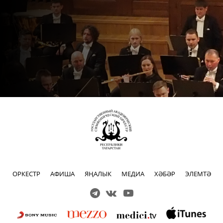
ОРКЕСТР
АФИША
ЯҢАЛЫК
МЕДИА
ХӘБӘР
ЭЛЕМТӘ