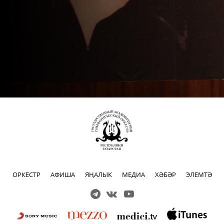
ОРКЕСТР
АФИША
ЯҢАЛЫК
МЕДИА
ХӘБӘР
ЭЛЕМТӘ