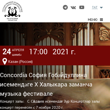
TAT
МЕНЮ
24
17:00
2021 г.
АПРЕЛЯ
шимбә
Казан (Россия)
Concordia София Гобәйдуллина
исемендәге Х Халыкара заманча
музыка фестивале
Концерт залы: С. Сәйдәшев исемендәге Зур Концертлар залы
концерт перенесен с 7 ноября 2020 г.