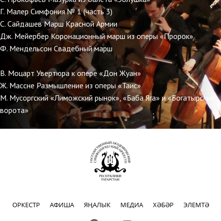
Г. Малер Симфония № 1 (часть 3)
С. Сайдашев Марш Красной Армии
Дж. Мейербер Коронационный марш из оперы «Пророк»
Ф. Мендельсон Свадебный марш
В. Моцарт Увертюра к опере «Дон Жуан»
Ж. Массне Размышление из оперы «Таис»
М. Мусоргский «Лиможский рынок», «Баба Яга» и «Богатырские
ворота»
ОРКЕСТР
АФИША
ЯҢАЛЫК
МЕДИА
ХӘБӘР
ЭЛЕМТӘ