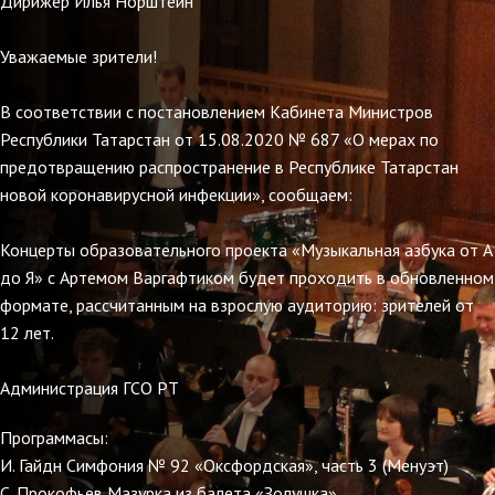
Дирижер Илья Норштейн
Уважаемые зрители!
В соответствии с постановлением Кабинета Министров
Республики Татарстан от 15.08.2020 № 687 «О мерах по
предотвращению распространение в Республике Татарстан
новой коронавирусной инфекции», сообщаем:
Концерты образовательного проекта «Музыкальная азбука от А
до Я» с Артемом Варгафтиком будет проходить в обновленном
формате, рассчитанным на взрослую аудиторию: зрителей от
12 лет.
Администрация ГСО РТ
Программасы:
И. Гайдн Симфония № 92 «Оксфордская», часть 3 (Менуэт)
С. Прокофьев Мазурка из балета «Золушка»