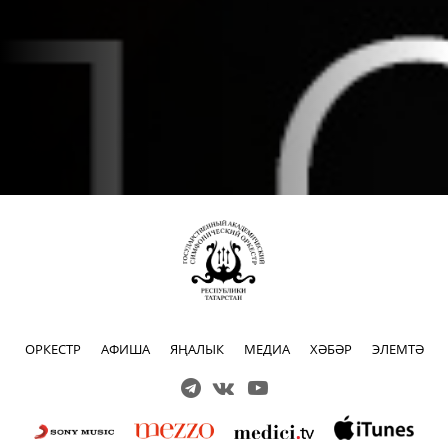
ОРКЕСТР
АФИША
ЯҢАЛЫК
МЕДИА
ХӘБӘР
ЭЛЕМТӘ