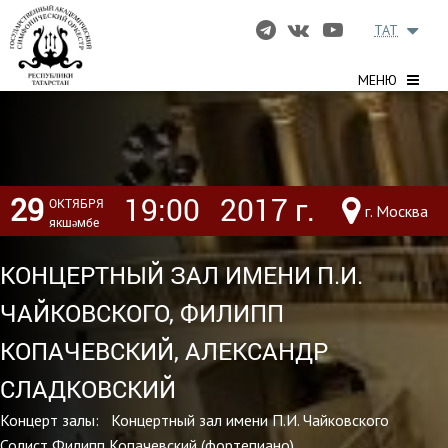
TAT
МЕНЮ
29
19:00
2017 г.
ОКТЯБРЯ
г. Москва
якшәмбе
КОНЦЕРТНЫЙ ЗАЛ ИМЕНИ П.И.
ЧАЙКОВСКОГО, ФИЛИПП
КОПАЧЕВСКИЙ, АЛЕКСАНДР
СЛАДКОВСКИЙ
Концерт залы: Концертный зал имени П.И. Чайковского
Солист
Филипп Копачевский
(фортепиано)