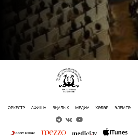
ОРКЕСТР
АФИША
ЯҢАЛЫК
МЕДИА
ХӘБӘР
ЭЛЕМТӘ