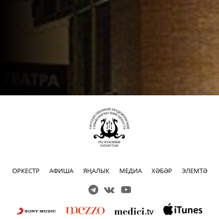
ОРКЕСТР
АФИША
ЯҢАЛЫК
МЕДИА
ХӘБӘР
ЭЛЕМТӘ