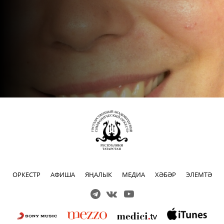
ОРКЕСТР
АФИША
ЯҢАЛЫК
МЕДИА
ХӘБӘР
ЭЛЕМТӘ