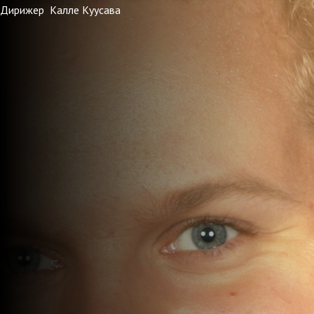
Дирижер Калле Куусава