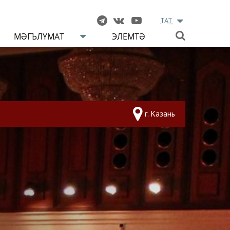
TAT
МӘГЪЛҮМАТ
ЭЛЕМТӘ
г. Казань