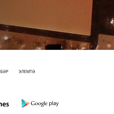
ӘБӘР
ЭЛЕМТӘ