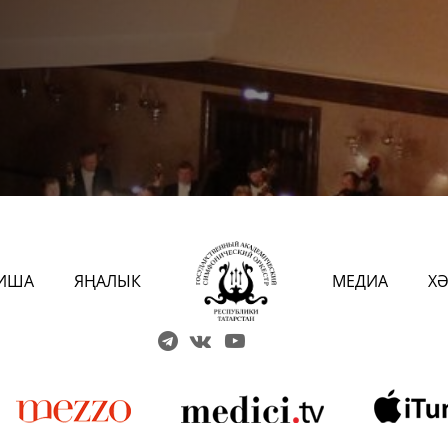
ИША
ЯҢАЛЫК
МЕДИА
Х