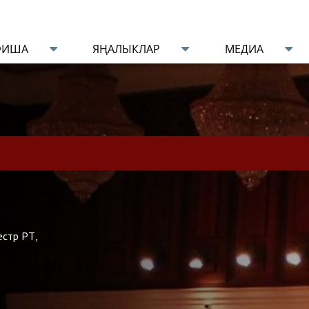
ФИША
ЯҢАЛЫКЛАР
МЕДИА
естр РТ,