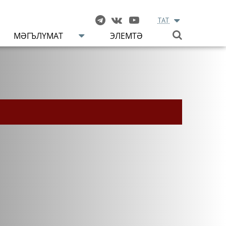
TAT
МӘГЪЛҮМАТ
ЭЛЕМТӘ