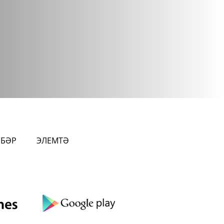
ӘБӘР
ЭЛЕМТӘ