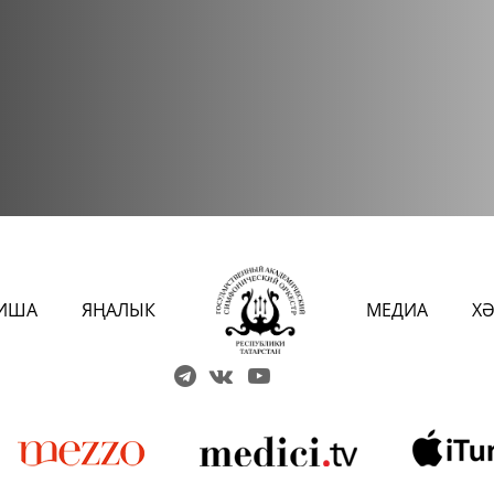
ИША
ЯҢАЛЫК
МЕДИА
Х