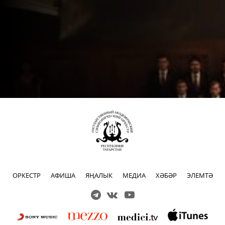
ОРКЕСТР
АФИША
ЯҢАЛЫК
МЕДИА
ХӘБӘР
ЭЛЕМТӘ