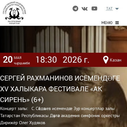
TAT
МЕНЮ
20
18:30
2026 г.
МАЯ
Казан
чәршәмбе
СЕРГЕЙ РАХМАНИНОВ ИСЕМЕНДӘГЕ
XV ХАЛЫКАРА ФЕСТИВАЛЕ «АК
СИРЕНЬ» (6+)
Концерт залы: С. Сәйдәшев исемендәге Зур концертлар залы
Татарстан Республикасы Дәүләт академия симфоник оркестры
Дирижёр Олег Худяков