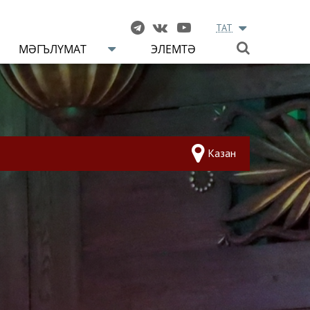
TAT
МӘГЪЛҮМАТ
ЭЛЕМТӘ
Казан