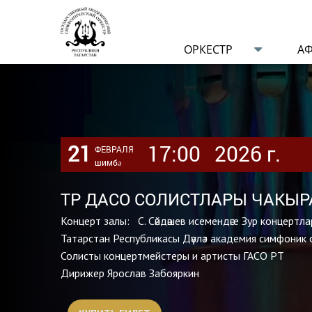
ОРКЕСТР
А
21
17:00
2026 г.
ФЕВРАЛЯ
шимбә
ТР ДАСО СОЛИСТЛАРЫ ЧАКЫРА
Концерт залы: С. Сәйдәшев исемендәге Зур концертла
Татарстан Республикасы Дәүләт академия симфоник
Солисты концертмейстеры и артисты ГАСО РТ
Дирижер Ярослав Забояркин