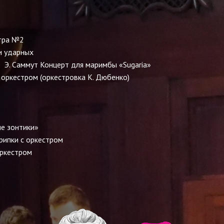
ного оркестра №2
и ударных
Э. Саммут Концерт для маримбы «Sugaria»
оркестром (оркестровка К. Дюбенко)
ие зонтики»
крипки с оркестром
оркестром
стайн «Мам