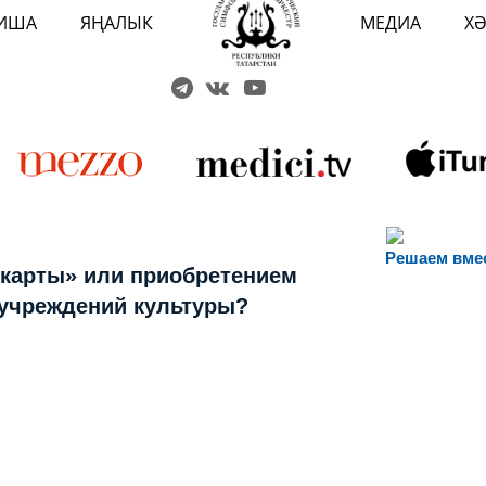
ИША
ЯҢАЛЫК
МЕДИА
Х
Решаем вме
 карты» или приобретением
 учреждений культуры?