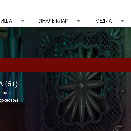
ФИША
ЯҢАЛЫКЛАР
МЕДИА
 (6+)
р залы
 оркестры