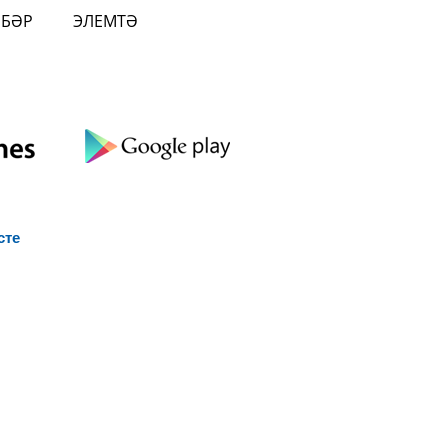
ӘБӘР
ЭЛЕМТӘ
сте