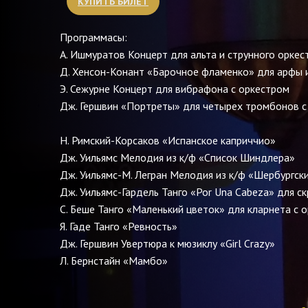
КУПИТЬ БИЛЕТ
Программасы:
А. Ишмуратов Концерт для альта и струн
Д. Хенсон-Конант «Барочное фламенко» для арфы 
Э. Сежурне Концерт для вибрафона с оркестром 
Дж. Гершвин «Портреты» для четырех тромбонов с 
Н. Римский-Корсаков «Испанское каприччио»
Дж. Уильямс Мелодия из к/ф «Список Шиндлера»
Дж. Уильямс-М. Легран Мелодия из к/ф «Шербургск
Дж. Уильямс-Гардель Танго «Por Una Cabeza» для с
С. Беше Танго «Маленький цветок» для кларнета с 
Я. Гаде Танго «Ревность»
Дж. Гершвин Увертюра к мюзиклу «Girl Crazy»
Л. Берн