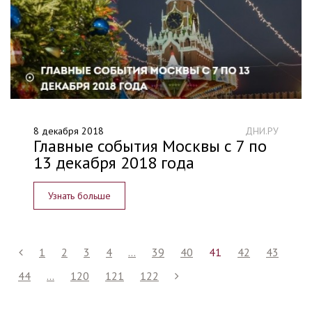
8 декабря 2018
ДНИ.РУ
Главные события Москвы с 7 по
13 декабря 2018 года
Узнать больше
1
2
3
4
...
39
40
41
42
43
44
...
120
121
122