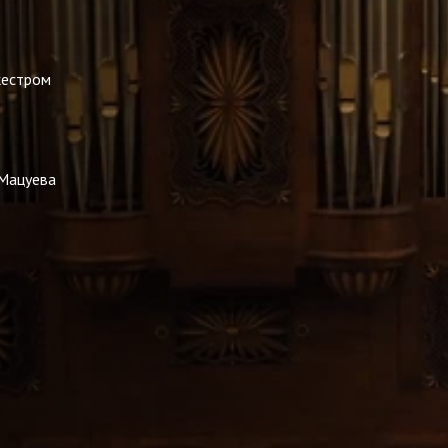
кестром
 Мацуева