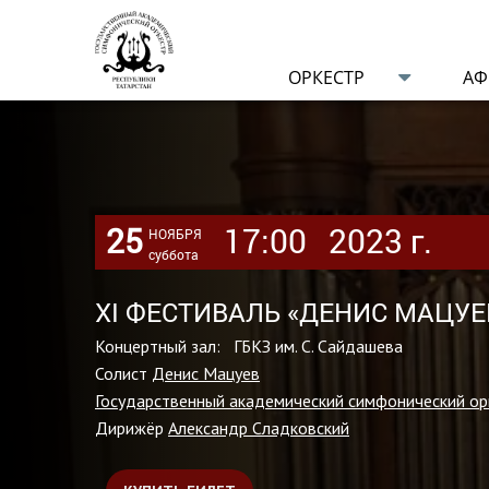
ОРКЕСТР
А
25
17:00
2023 г.
НОЯБРЯ
суббота
XI ФЕСТИВАЛЬ «ДЕНИС МАЦУЕВ
Концертный зал: ГБКЗ им. С. Сайдашева
Солист
Денис Мацуев
Государственный академический симфонический ор
Дирижёр
Александр Сладковский