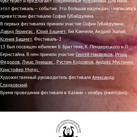
чувствуют и предлагают современные художники. Для меня
этот фестиваль – событие. Это большая надежда», - написала в
приветствии фестивалю София Губайдулина.
В первых фестивалях приняли участие София Губайдулина,
Давид Герингас
,
Юрий Башмет
, Гия Канчели, Андрей Эшпай,
Ксения Башмет
. Фестиваль-2
13 был посвящен юбилеям Б. Бриттена, К. Пендерецкого и Л.
Бернстайна. В нем приняли участие
Сергей Накаряков
,
Игорь
Федоров
,
Лукас Генюшас
,
Рустем Кудояров
,
Андрес Мустонен
,
Кристофер Мулдс
.
Художественный руководитель фестиваля
Александр
Сладковский
.
Время проведения фестиваля в Казани – ноябрь (ежегодно).