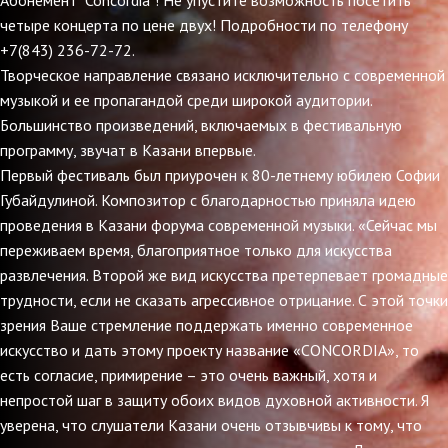
Абонемент "Concordia"! Не упустите возможность посетить
четыре концерта по цене двух! Подробности по телефону
+7(843) 236-72-72.
Творческое направление связано исключительно с современной
музыкой и ее пропагандой среди широкой аудитории.
Большинство произведений, включаемых в фестивальную
программу, звучат в Казани впервые.
Первый фестиваль был приурочен к 80-летнему юбилею Софии
Губайдулиной. Композитор с благодарностью приняла идею
проведения в Казани форума современной музыки. «Сейчас мы
переживаем время, благоприятное только для искусства
развлечения. Второй же вид искусства претерпевает громадные
трудности, если не сказать агрессивное отрицание. С этой точки
зрения Ваше стремление поддержать именно современное
искусство и дать этому проекту название «CONCORDIA», то
есть согласие, примирение – это очень важный, хотя и
непростой шаг в защиту обоих видов духовной активности. Я
уверена, что слушатели Казани очень отзывчивы к тому, что