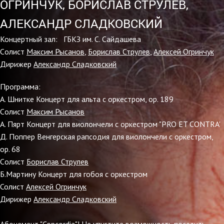
ОГРИНЧУК, БОРИСЛАВ СТРУЛЕВ,
АЛЕКСАНДР СЛАДКОВСКИЙ
Концертный зал: ГБКЗ им. С. Сайдашева
Cолист
Максим Рысанов
,
Борислав Струлев
,
Алексей Огринчук
Дирижер
Александр Сладковский
Программа:
А. Шнитке Концерт для альта с оркестром, ор. 189
Cолист
Максим Рысанов
А. Пярт Концерт для виолончели с оркестром "PRO ET CONTRA'
Д. Поппер Венгерская рапсодия для виолончели с оркестром,
ор. 68
Cолист
Борислав Струлев
Б.Мартину Концерт для гобоя с оркестром
Солист
Алексей Огринчук
Дирижер
Александр Сладковский