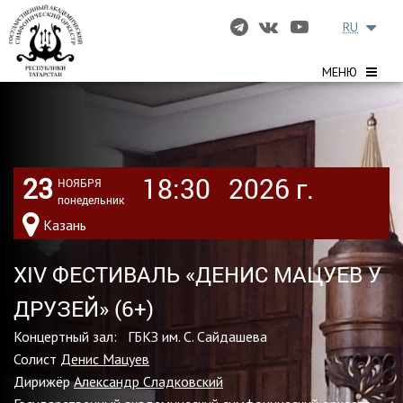
RU
МЕНЮ
23
18:30
2026 г.
НОЯБРЯ
понедельник
Казань
XIV ФЕСТИВАЛЬ «ДЕНИС МАЦУЕВ У
ДРУЗЕЙ» (6+)
Концертный зал: ГБКЗ им. С. Сайдашева
Солист
Денис Мацуев
Дирижёр
Александр Сладковский