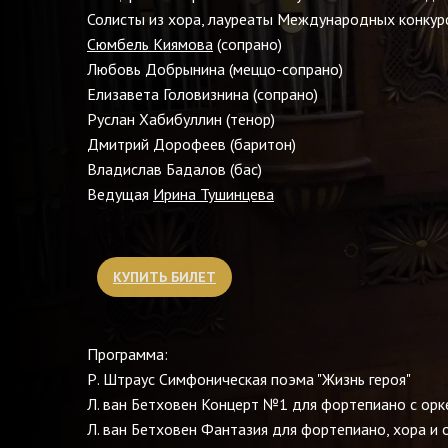
Солисты из хора, лауреаты Международных конкур
Сюмбель Киямова
(сопрано)
Любовь Добрынина (меццо-сопрано)
Елизавета Головизнина (сопрано)
Руслан Хабибуллин (тенор)
Дмитрий Дорофеев (баритон)
Владислав Бадалов (бас)
Ведущая
Ирина Тушинцева
КУПИТЬ БИЛЕТ
Программа:
Р. Штраус Симфоническая поэма "Жизнь героя"
Л. ван Бетховен Концерт №1 для фортепиано с ор
Л. ван Бетховен Фантазия для фортепиано, хора и 