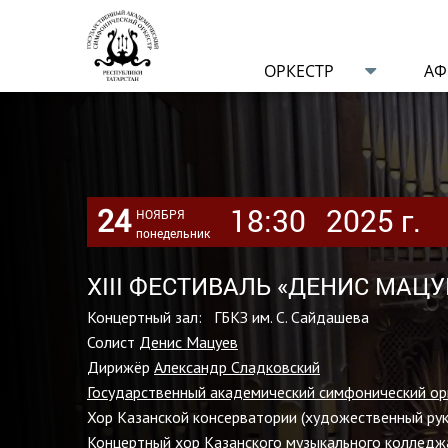
ОРКЕСТР
А
24
18:30
2025 г.
НОЯБРЯ
понедельник
XIII ФЕСТИВАЛЬ «ДЕНИС МАЦУЕ
Концертный зал: ГБКЗ им. С. Сайдашева
Солист
Денис Мацуев
Дирижёр
Александр Сладковский
Государственный академический симфонический ор
Хор Казанской консерватории (художественный р
Концертный хор Казанского музыкального колледжа