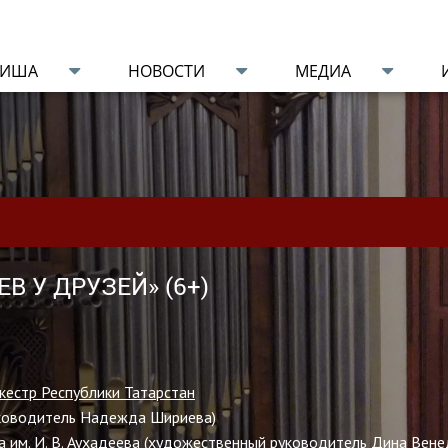
ФИША
НОВОСТИ
МЕДИА
В У ДРУЗЕЙ» (6+)
кестр Республики Татарстан
уководитель Надежда Шириева)
 им. И. В. Аухадеева (художественный руководитель
Дина Вене