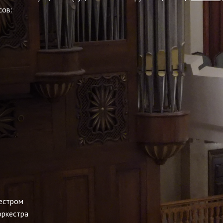
сов:
кестром
оркестра