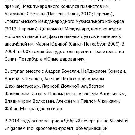
премия), Международ­ного конкурса пианистов им.
Бедржиха Сметаны (Пльзень, Чехия, 2010; I премия),
Стокгольмского международного музыкального конкурса
(2012; I премия). Дипломант Международного конкурса
молодых пианистов, фортепианных дуэтов и ка­мерных
ансамблей им. Марии Юдиной (Санкт-Пе­тербург, 2009). В
2004 и 2008 годах был удостоен премии Правительства
Санкт-Петербурга «Юные дарования».
Выступал вместе с Андреа Бочелли, Найджелом Кеннеди,
Василием Герелло, Аленой Петровской, Алимом
Шахмаметьевым, Ларисой Долиной, Аль­бертом
Жалиловым, Игорем Пономаренко, Алексе­ем Васильевым,
Владимиром Волковым, Алексеем и Павлом Чижиками,
Фабио Мастранджело и др.
В 2013 году основал трио «Добрый вечер» (ныне Stanislav
Chigadaev Trio; кроссовер-проект, объеди­няющий