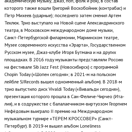
академическую музыку, джаз, поп, фолк и рок), в состав
которого также вошли Григорий Воскобойник (контрабас) и
Петр Михеев (удар­ные); последнего затем сменил Артем
Теклюк. Трио выступало на Новой сцене Александринского
театра, в Московском международном доме музыки,
Санкт-Петербургской филармонии, Мариинском театре,
Музее современного искусства «Эрарта», Го­сударственном
Русском музее, Джаз-клубе Игоря Бут­мана и на других
площадках. В 2016 году музыканты представляли Россию
на фестивале Sib Jazz Fest (Новосибирск) с программой
Chopin Today («Шопен сегодня»; в 2021-м на польском
лейбле SJRecords вы­шел одноименный альбом). В 2018-м
трио выпустило диск Vivaldi Today («Вивальди сегодня»),
презента­ция которого прошла в Сан-Феличе-Чирчео (Ита­
лия), и в содружестве с балалаечником-виртуозом Георгием
Нефёдовым выиграло II премию на Меж­дународном
музыкальном турнире «ТЕРЕМ КРОС­СОВЕР» (Санкт-
Петербург). В 2019-м вышел альбом Loneliness