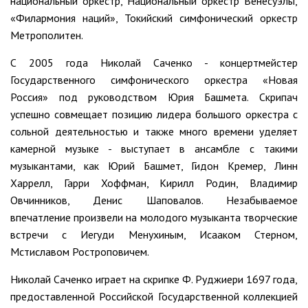
национальный оркестр, Национальный оркестр Венесуэлы,
«Филармония наций», Токийский симфонический оркестр
Метрополитен.
С 2005 года Николай Саченко - концертмейстер
Государственного симфонического оркестра «Новая
Россия» под руководством Юрия Башмета. Скрипач
успешно совмещает позицию лидера большого оркестра с
сольной деятельностью и также много времени уделяет
камерной музыке - выступает в ансамбле с такими
музыкантами, как Юрий Башмет, Гидон Кремер, Линн
Харрелл, Гарри Хоффман, Кирилл Родин, Владимир
Овчинников, Денис Шаповалов. Незабываемое
впечатление произвели на молодого музыканта творческие
встречи с Иегуди Менухиным, Исааком Стерном,
Мстиславом Ростроповичем.
Николай Саченко играет на скрипке Ф. Руджиери 1697 года,
предоставленной Российской Государственной коллекцией