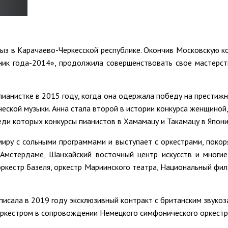
ыз в Карачаево-Черкесской республике. Окончив Московскую ко
ник года-2014», продолжила совершенствовать свое мастерст
анистке в 2015 году, когда она одержала победу на престижн
ческой музыки. Анна стала второй в истории конкурса женщиной,
ди которых конкурсы пианистов в Хамамацу и Такамацу в Япони
иру с сольными программами и выступает с оркестрами, покоря
 Амстердаме, Шанхайский восточный центр искусств и многие
оркестр Базеля, оркестр Мариинского театра, Национальный фил
писала в 2019 году эксклюзивный контракт с британским звукоз
оркестром в сопровождении Немецкого симфонического оркестр