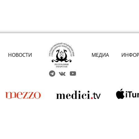
НОВОСТИ
МЕДИА
ИНФО
Решаем вме
 карты» или приобретением
 учреждений культуры?