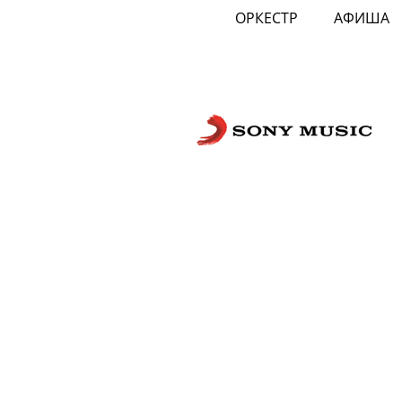
ОРКЕСТР
АФИША
Сложности с получением «Пушкинской
билетов? Знаете, как улучшить работу
Напишите — решим!
Написать