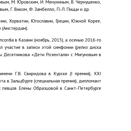
вым, М. Юровским, И. Менухиным, В. Чернушенко,
м, Г. Виком, Ф. Замбелло, П.-Л. Пицци и др.
нии, Хорватии, Югославии, Греции, Южной Корее,
 (Амстердам).
dia в Казани (ноябрь, 2015), а осенью 2016-го
л участие в записи этой симфонии (релиз диска
ры Десятникова «Дети Розенталя» c Мигуновым в
мени Г.В. Свиридова в Курске (I премия), XXI
та в Зальцбурге (специальная премия), дипломант
х певцов Елены Образцовой в Санкт-Петербурге