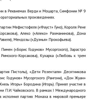
тии в Реквиемах Верди и Моцарта, Симфонии № 9
о-ораториальных произведениях.
 партии Мефистофеля («Фауст» Гуно), Короля Рене
Корсакова), Алеко («Алеко» Рахманинова), Дона
Равеля), Мендозы («Дуэнья» Прокофьева).
Пимен («Борис Годунов» Mусоргского), Зарастро
 Римского-Корсакова), Кухарка («Любовь к трем
артия Пистолы), «Дети Розенталя» Десятникова
рис Годунов» Мусоргского (Рангони), «Дон Жуан»
Князь Игорь» Бородина (Игорь). Принял участие в
ни П.И. Чайковского. В рамках I Международного
на исполнил партию Монаха в мировой премьере