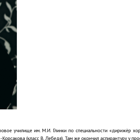
ровое училище им. М.И. Глинки по специальности «дирижёр хо
о-Корсакова (класс В. Лебедя). Там же окончил аспирантуру у п