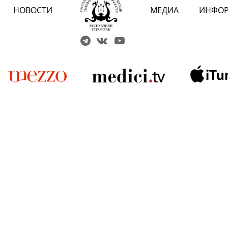
НОВОСТИ
МЕДИА
ИНФО
Решаем вме
 карты» или приобретением
 учреждений культуры?