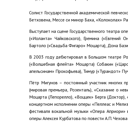
Солист Государственной академической певческ
Бетховена, Мессе си минор Баха, «Колоколах» Р
Выступает на сцене Государственного театра опе
(«Иоланта» Чайковского), Гремина («Евгений О
Бартоло («Свадьба Фигаро» Моцарта), Дона Базил
В 2003 году дебютировал в Большом театре Рос
(«Волшебная флейта» Моцарта) Собакин («Царск
апельсинам» Прокофьева), Тимур («Турандот» Пуч
Пётр Мигунов – постоянный участник многих п
(мировая премьера, Розенталь), «Сказание о не
Моцарта (Лепорелло), «Воццек» Берга (Доктор), 
концертном исполнении оперы «Пеллеас и Мелиза
фестиваля вокальной музыки «Опера Априори» 
оперы Алексея Курбатова по повести А.П. Чехова