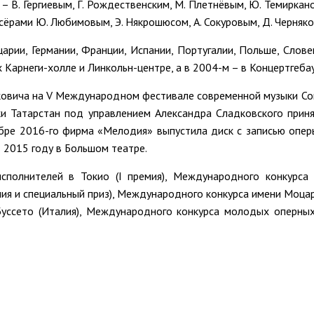
В. Гергиевым, Г. Рождественским, М. Плетнёвым, Ю. Темиркано
ёрами Ю. Любимовым, Э. Някрошюсом, А. Сокуровым, Д. Черняковы
царии, Германии, Франции, Испании, Португалии, Польше, Слове
 Карнеги-холле и Линкольн-центре, а в 2004-м – в Концертгебау
вича на V Международном фестивале современной музыки Concor
и Татарстан под управлением Александра Сладковского приня
бре 2016-го фирма «Мелодия» выпустила диск с записью опе
в 2015 году в Большом театре.
олнителей в Токио (I премия), Международного конкурса и
мия и специальный приз), Международного конкурса имени Моцар
 Буссето (Италия), Международного конкурса молодых оперны