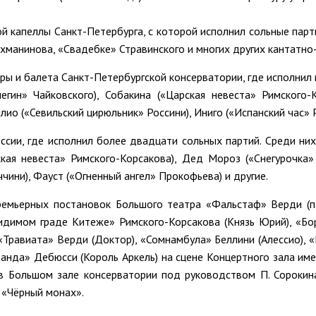
ой капеллы Санкт-Петербурга, с которой исполнил сольные пар
ахманинова, «Свадебке» Стравинского и многих других кантатн
ры и балета Санкт-Петербургской консерватории, где исполнил
негин» Чайковского), Собакина («Царская невеста» Римского-
ио («Севильский цирюльник» Россини), Иниго («Испанский час» 
сии, где исполнил более двадцати сольных партий. Среди них 
ая невеста» Римского-Корсакова), Дед Мороз («Снегурочка»
чини), Фауст («Огненный ангел» Прокофьева) и другие.
ремьерных постановок Большого театра «Фальстаф» Верди (п
видимом граде Китеже» Римского-Корсакова (Князь Юрий), «Бо
«Травиата» Верди (Доктор), «Сомнамбула» Беллини (Алессио), «
нда» Дебюсси (Король Аркель) на сцене Концертного зала име
в Большом зале консерватории под руководством П. Сороки
 «Чёрный монах».