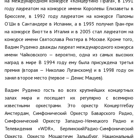
на международном конкурсе «Концертино Прага», в 1991
году лауреатом на конкурсе имени Королевы Елизаветы в
Брюсселе, в 1992 году лауреатом на конкурсе Паломы
О’Ши в Сантандере в Испании, а в 1993 получил Гран-при
на конкурсе Виотти в Италия и в 2005 стал лауреатом на
конкурсе имени Святослава Рихтера в Москве. Кроме того,
Вадим Руденко дважды лауреат международного конкурса
имени Чайковского — вероятно, одна из самых высоких
наград в мире В 1994 году ему была присуждена третья
премия (вторая — Николаю Луганскому) и в 1998 году он
занял второе место (первое — Денис Мацуев).
Вадим Руденко гость во всех крупнейших концертных
залах мира и посещает их регулярно с всемирно
известными оркестрами. Это оркестр Концертгебау
Амстердам, Симфонический Оркестр Баварского Радио,
Симфонический Оркестр Западно-Немецкого Радио и
Телевидения «WDR», БерлинскийРадио-Симфонический
Оркестр, Оркестр Моцартеум Зальцбург, Национальный