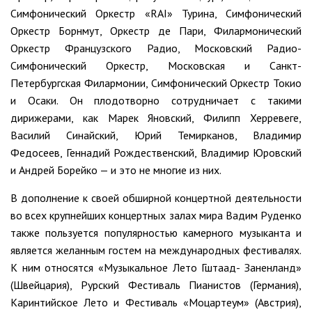
Симфонический Оркестр «RAI» Турина, Симфонический
Оркестр Борнмут, Оркестр де Пари, Филармонический
Оркестр Французского Радио, Московский Радио-
Симфонический Оркестр, Московская и Санкт-
Петербургская Филармонии, Симфонический Оркестр Токио
и Осаки. Он плодотворно сотрудничает с такими
дирижерами, как Марек Яновский, Филипп Херревеге,
Василий Синайский, Юрий Темирканов, Владимир
Федосеев, Геннадий Рождественский, Владимир Юровский
и Андрей Борейко — и это не многие из них.
В дополнение к своей обширной концертной деятельности
во всех крупнейших концертных залах мира Вадим Руденко
также пользуется популярностью камерного музыканта и
является желанным гостем на международных фестивалях.
К ним относятся «Музыкальное Лето Гштаад- Заненланд»
(Швейцария), Рурский Фестиваль Пианистов (Германия),
Каринтийское Лето и Фестиваль «Моцартеум» (Австрия),