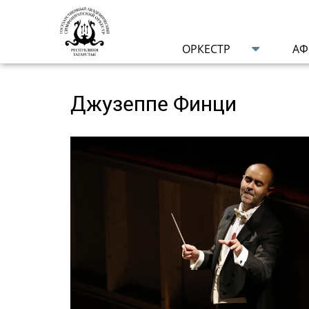
ОРКЕСТР
А
Джузеппе Финци