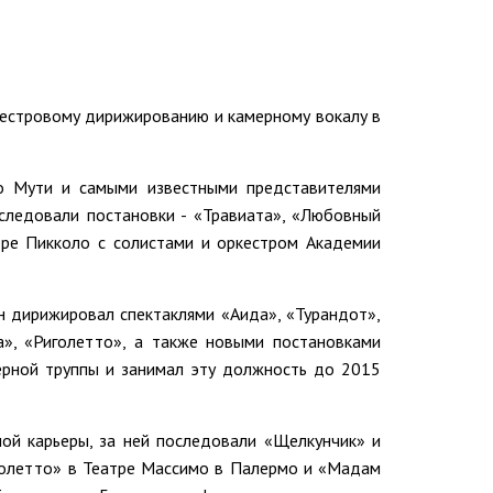
кестровому дирижированию и камерному вокалу в
до Мути и самыми известными представителями
следовали постановки - «Травиата», «Любовный
тре Пикколо с солистами и оркестром Академии
н дирижировал спектаклями «Аида», «Турандот»,
а», «Риголетто», а также новыми постановками
ерной труппы и занимал эту должность до 2015
ой карьеры, за ней последовали «Щелкунчик» и
голетто» в Театре Массимо в Палермо и «Мадам