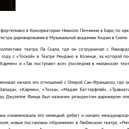
 фортепиано в Консерватории Никколо Пиччинни в Бари, по ор
гистра дирижирования в Музыкальной академии Киджи в Сиене.
оллективе театра Ла Скала, где он сотрудничал с Риккар
году с «Тоской» в Театре Рендано в Козенце, за которой по
«Кармен» и «Так поступают все» (последняя в миланском теа
меновал начало его отношений с Оперой Сан-Франциско, где о
Запада», «Кармен», «Тоска», «Мадам Баттерфляй», «Травиат
году Джузеппе Финци был назначен резидентом-дирижером оп
на ознаменовала его немецкий дебют и начало международн
поле, новые постановки «Идоменея» в Любекском театре, «Ри