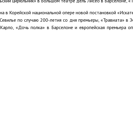
ьский цирюльник» в Большом театре дель Лисео в Барселоне, «
она в Корейской национальной опере новой постановкой «Искат
Севилье по случаю 200-летия со дня премьеры, «Травиата» в Э
Карло, «Дочь полка» в Барселоне и европейская премьера о