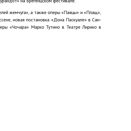
Турандот» на Брегенцском фестивале.
елей жемчуга», а также оперы «Паяцы» и «Плащ»,
ссене, новая постановка «Дона Паскуале» в Сан-
перы «Чочара» Марко Тутино в Театре Лирико в