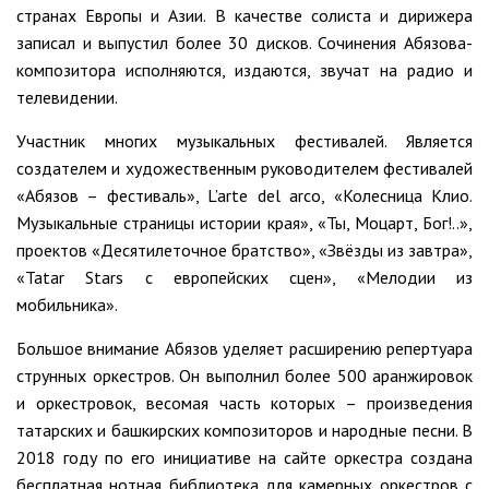
странах Европы и Азии. В качестве солиста и дирижера
записал и выпустил более 30 дисков. Сочинения Абязова-
композитора исполняются, издаются, звучат на радио и
телевидении.
Участник многих музыкальных фестивалей. Является
создателем и художественным руководителем фестивалей
«Абязов – фестиваль», L’arte del arco, «Колесница Клио.
Музыкальные страницы истории края», «Ты, Моцарт, Бог!..»,
проектов «Десятилеточное братство», «Звёзды из завтра»,
«Tatar Stars с европейских сцен», «Мелодии из
мобильника».
Большое внимание Абязов уделяет расширению репертуара
струнных оркестров. Он выполнил более 500 аранжировок
и оркестровок, весомая часть которых – произведения
татарских и башкирских композиторов и народные песни. В
2018 году по его инициативе на сайте оркестра cоздана
бесплатная нотная библиотека для камерных оркестров с