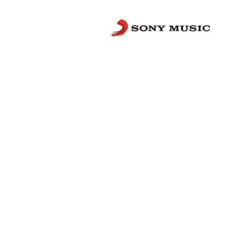
Сложности с получением «Пушкинской
билетов? Знаете, как улучшить работу
Напишите — решим!
Написать