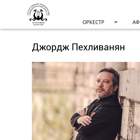
ОРКЕСТР
А
Джордж Пехливанян