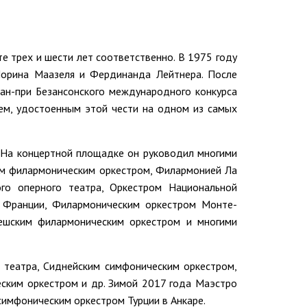
те трех и шести лет соответственно. В 1975 году
Лорина Маазеля и Фердинанда Лейтнера. После
ран-при Безансонского международного конкурса
ем, удостоенным этой чести на одном из самых
. На концертной площадке он руководил многими
им филармоническим оркестром, Филармонией Ла
ого оперного театра, Оркестром Национальной
 Франции, Филармоническим оркестром Монте-
ешским филармоническим оркестром и многими
 театра, Сиднейским симфоническим оркестром,
ским оркестром и др. Зимой 2017 года Маэстро
имфоническим оркестром Турции в Анкаре.