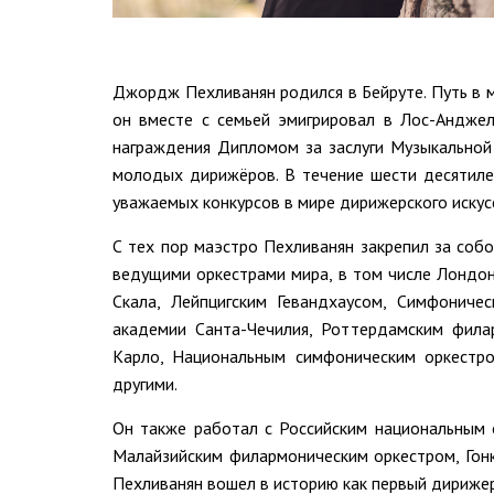
Джордж Пехливанян родился в Бейруте. Путь в му
он вместе с семьей эмигрировал в Лос-Андже
награждения Дипломом за заслуги Музыкальной 
молодых дирижёров. В течение шести десятиле
уважаемых конкурсов в мире дирижерского искус
С тех пор маэстро Пехливанян закрепил за соб
ведущими оркестрами мира, в том числе Лондо
Скала, Лейпцигским Гевандхаусом, Симфониче
академии Санта-Чечилия, Роттердамским фил
Карло, Национальным симфоническим оркестр
другими.
Он также работал с Российским национальным 
Малайзийским филармоническим оркестром, Гон
Пехливанян вошел в историю как первый дириже