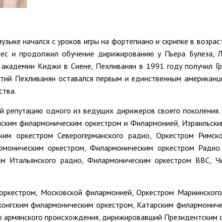
зыке начался с уроков игры на фортепиано и скрипке в возрас
лес и продолжил обучение дирижированию у Пьера Булеза, 
академии Киджи в Сиене, Пехливанян в 1991 году получил Г
тий Пехливанян оставался первым и единственным американц
ства.
ой репутацию одного из ведущих дирижеров своего поколения
нским филармоническим оркестром и Филармонией, Израильск
ским оркестром Северогерманского радио, Оркестром Римск
армоническим оркестром, Филармоническим оркестром Радио
ом Итальянского радио, Филармоническим оркестром BBC, Ч
оркестром, Московской филармонией, Оркестром Мариинского
конгским филармоническим оркестром, Катарским филармониче
р армянского происхождения, дирижировавший Президентским с