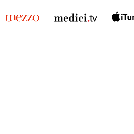
Решаем вме
 карты» или приобретением
 учреждений культуры?