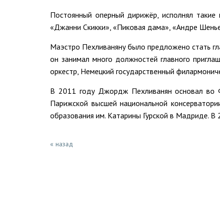
Постоянный оперный дирижёр, исполнял такие п
«Джанни Скикки», «Пиковая дама», «Андре Шенье»
Маэстро Пехливаняну было предложено стать гл
он занимал много должностей главного приглаш
оркестр, Немецкий государственный филармониче
В 2011 году Джордж Пехливанян основал во Фр
Парижской высшей национальной консерватории
образования им. Катарины Гурской в Мадриде. В
« назад