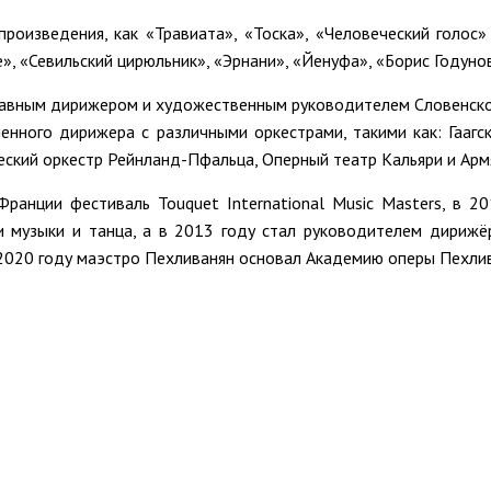
роизведения, как «Травиата», «Тоска», «Человеческий голос» 
, «Севильский цирюльник», «Эрнани», «Йенуфа», «Борис Годунов
авным дирижером и художественным руководителем Словенского
енного дирижера с различными оркестрами, такими как: Гаагс
ский оркестр Рейнланд-Пфальца, Оперный театр Кальяри и Арм
анции фестиваль Touquet International Music Masters, в 2
 музыки и танца, а в 2013 году стал руководителем дирижё
 2020 году маэстро Пехливанян основал Академию оперы Пехлив