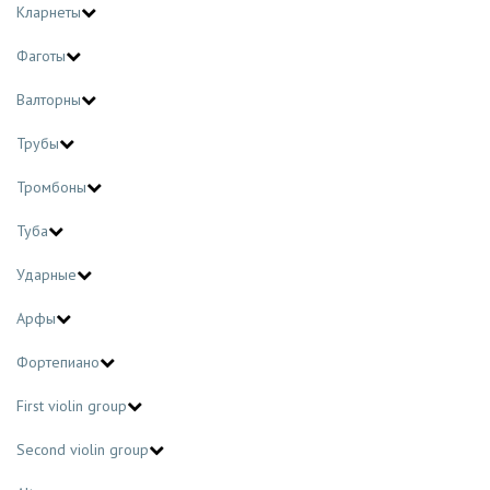
Кларнеты
Фаготы
Валторны
Трубы
Тромбоны
Туба
Ударные
Арфы
Фортепиано
First violin group
Second violin group