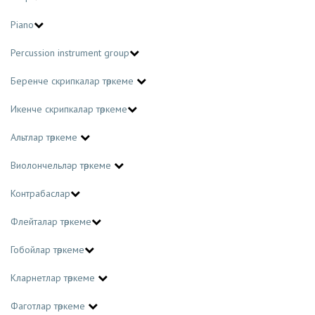
Piano
Percussion instrument group
Беренче скрипкалар төркеме
Икенче скрипкалар төркеме
Альтлар төркеме
Виолончельләр төркеме
Контрабаслар
Флейталар төркеме
Гобойлар төркеме
Кларнетлар төркеме
Фаготлар төркеме