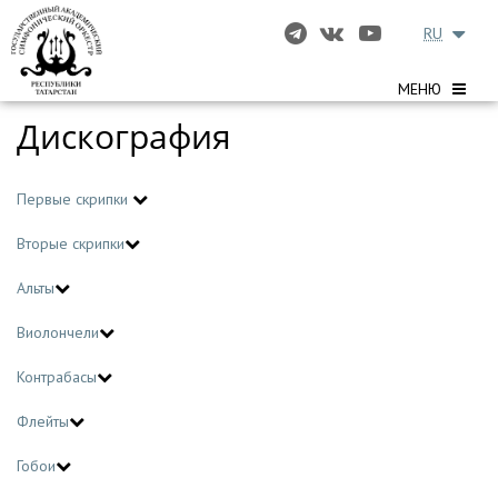
RU
МЕНЮ
Дискография
Первые скрипки
Вторые скрипки
Альты
Виолончели
Контрабасы
Флейты
Гобои