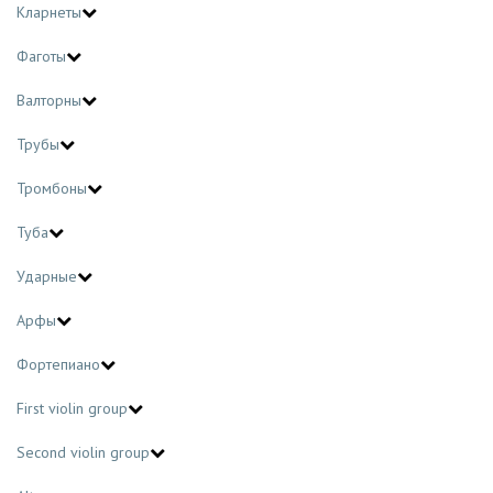
Кларнеты
Фаготы
Валторны
Трубы
Тромбоны
Туба
Ударные
Арфы
Фортепиано
First violin group
Second violin group