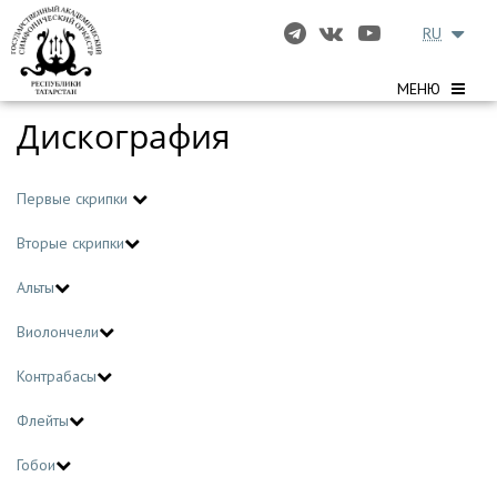
RU
МЕНЮ
Дискография
Первые скрипки
Вторые скрипки
Альты
Виолончели
Контрабасы
Флейты
Гобои