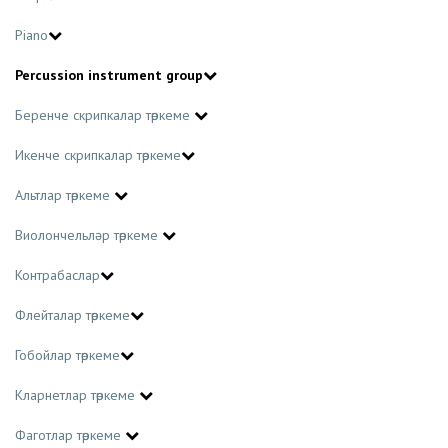
Piano
Percussion instrument group
Беренче скрипкалар төркеме
Икенче скрипкалар төркеме
Альтлар төркеме
Виолончельләр төркеме
Контрабаслар
Флейталар төркеме
Гобойлар төркеме
Кларнетлар төркеме
Фаготлар төркеме