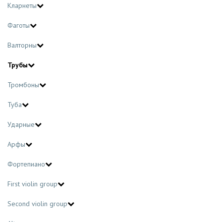
Кларнеты
Фаготы
Валторны
Трубы
Тромбоны
Туба
Ударные
Арфы
Фортепиано
First violin group
Second violin group