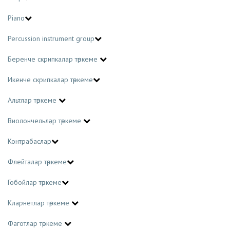
Piano
Percussion instrument group
Беренче скрипкалар төркеме
Икенче скрипкалар төркеме
Альтлар төркеме
Виолончельләр төркеме
Контрабаслар
Флейталар төркеме
Гобойлар төркеме
Кларнетлар төркеме
Фаготлар төркеме