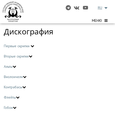
RU
МЕНЮ
Дискография
Первые скрипки
Вторые скрипки
Альты
Виолончели
Контрабасы
Флейты
Гобои