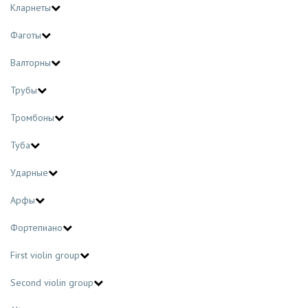
Кларнеты
Фаготы
Валторны
Трубы
Тромбоны
Туба
Ударные
Арфы
Фортепиано
First violin group
Second violin group