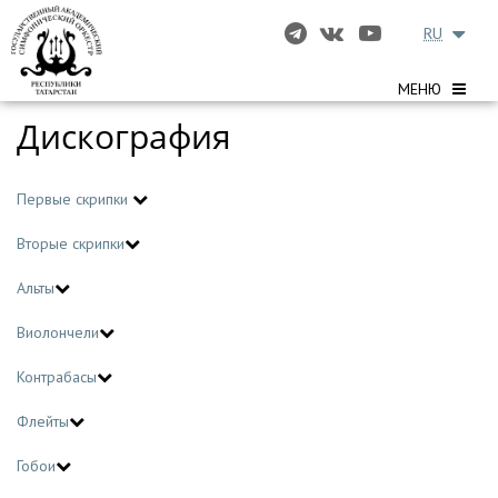
RU
МЕНЮ
Дискография
Первые скрипки
Вторые скрипки
Альты
Виолончели
Контрабасы
Флейты
Гобои