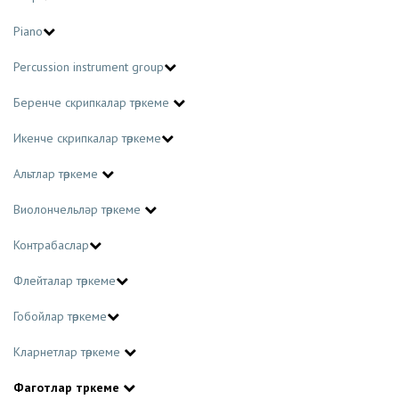
Piano
Percussion instrument group
Беренче скрипкалар төркеме
Икенче скрипкалар төркеме
Альтлар төркеме
Виолончельләр төркеме
Контрабаслар
Флейталар төркеме
Гобойлар төркеме
Кларнетлар төркеме
Фаготлар төркеме