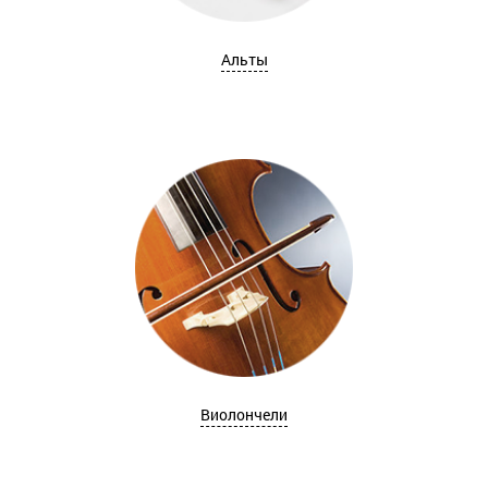
Альты
Виолончели