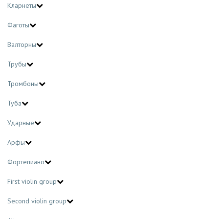
Кларнеты
Фаготы
Валторны
Трубы
Тромбоны
Туба
Ударные
Арфы
Фортепиано
First violin group
Second violin group