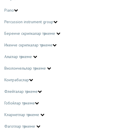
Piano
Percussion instrument group
Беренче скрипкалар төркеме
Икенче скрипкалар төркеме
Альтлар төркеме
Виолончельләр төркеме
Контрабаслар
Флейталар төркеме
Гобойлар төркеме
Кларнетлар төркеме
Фаготлар төркеме