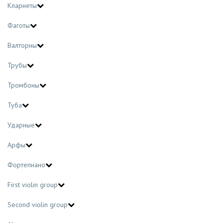
Кларнеты
Фаготы
Валторны
Трубы
Тромбоны
Туба
Ударные
Арфы
Фортепиано
First violin group
Second violin group