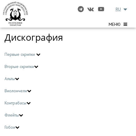
RU
МЕНЮ
Дискография
Первые скрипки
Вторые скрипки
Альты
Виолончели
Контрабасы
Флейты
Гобои