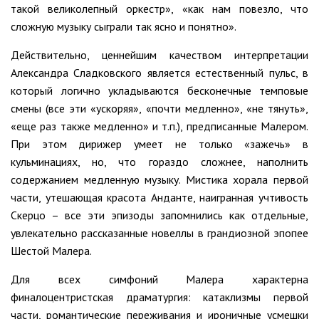
такой великолепный оркестр», «как нам повезло, что
сложную музыку сыграли так ясно и понятно».
Действительно, ценнейшим качеством интерпретации
Александра Сладковского является естественный пульс, в
который логично укладываются бесконечные темповые
смены (все эти «ускоряя», «почти медленно», «не тянуть»,
«еще раз также медленно» и т.п.), предписанные Малером.
При этом дирижер умеет не только «зажечь» в
кульминациях, но, что гораздо сложнее, наполнить
содержанием медленную музыку. Мистика хорала первой
части, утешающая красота Анданте, наигранная учтивость
Скерцо – все эти эпизоды запомнились как отдельные,
увлекательно рассказанные новеллы в грандиозной эпопее
Шестой Малера.
Для всех симфоний Малера характерна
финалоцентристская драматургия: катаклизмы первой
части, романтические переживания и ироничные усмешки