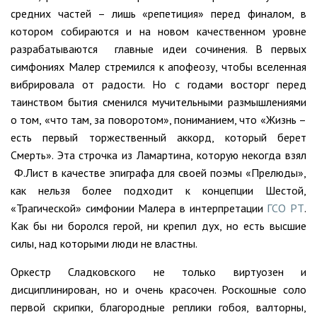
средних частей – лишь «репетиция» перед финалом, в
котором собираются и на новом качественном уровне
разрабатываются главные идеи сочинения. В первых
симфониях Малер стремился к апофеозу, чтобы вселенная
вибрировала от радости. Но с годами восторг перед
таинством бытия сменился мучительными размышлениями
о том, «что там, за поворотом», пониманием, что «Жизнь –
есть первый торжественный аккорд, который берет
Смерть». Эта строчка из Ламартина, которую некогда взял
Ф.Лист в качестве эпиграфа для своей поэмы «Прелюды»,
как нельзя более подходит к концепции Шестой,
«Трагической» симфонии Малера в интерпретации
ГСО РТ
.
Как бы ни боролся герой, ни крепил дух, но есть высшие
силы, над которыми люди не властны.
Оркестр Сладковского не только виртуозен и
дисциплинирован, но и очень красочен. Роскошные соло
первой скрипки, благородные реплики гобоя, валторны,