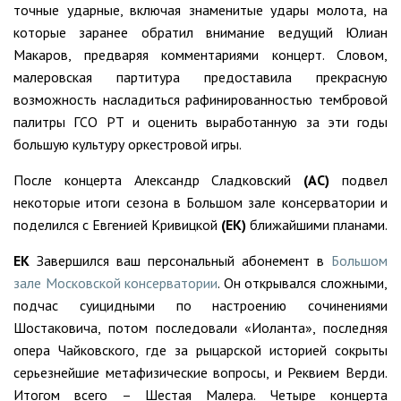
точные ударные, включая знаменитые удары молота, на
которые заранее обратил внимание ведущий Юлиан
Макаров, предваряя комментариями концерт. Словом,
малеровская партитура предоставила прекрасную
возможность насладиться рафинированностью тембровой
палитры ГСО РТ и оценить выработанную за эти годы
большую культуру оркестровой игры.
После концерта Александр Сладковский
(АС)
подвел
некоторые итоги сезона в Большом зале консерватории и
поделился с Евгенией Кривицкой
(ЕК)
ближайшими планами.
ЕК
Завершился ваш персональный абонемент в
Большом
зале Московской консерватории
. Он открывался сложными,
подчас суицидными по настроению сочинениями
Шостаковича, потом последовали «Иоланта», последняя
опера Чайковского, где за рыцарской историей сокрыты
серьезнейшие метафизические вопросы, и Реквием Верди.
Итогом всего – Шестая Малера. Четыре концерта