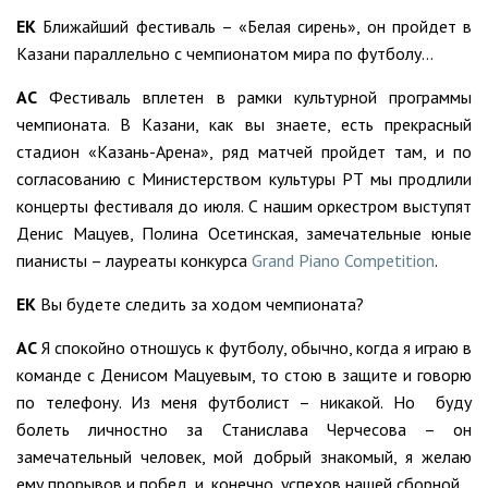
ЕК
Ближайший фестиваль – «Белая сирень», он пройдет в
Казани параллельно с чемпионатом мира по футболу…
АС
Фестиваль вплетен в рамки культурной программы
чемпионата. В Казани, как вы знаете, есть прекрасный
стадион «Казань-Арена», ряд матчей пройдет там, и по
согласованию с Министерством культуры РТ мы продлили
концерты фестиваля до июля. С нашим оркестром выступят
Денис Мацуев, Полина Осетинская, замечательные юные
пианисты – лауреаты конкурса
Grand Piano Competition
.
ЕК
Вы будете следить за ходом чемпионата?
АС
Я спокойно отношусь к футболу, обычно, когда я играю в
команде с Денисом Мацуевым, то стою в защите и говорю
по телефону. Из меня футболист – никакой. Но буду
болеть личностно за Станислава Черчесова – он
замечательный человек, мой добрый знакомый, я желаю
ему прорывов и побед, и, конечно, успехов нашей сборной.