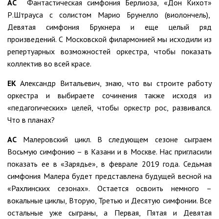
АС
Фантастическая симфония Берлиоза, «Дон Кихот»
Р.Штрауса с солистом Марио Брунелло (виолончель),
Девятая симфония Брукнера и еще целый ряд
произведений. С Московской филармонией мы исходили из
репертуарных возможностей оркестра, чтобы показать
коллектив во всей красе.
ЕК
Александр Витальевич, знаю, что вы строите работу
оркестра и выбираете сочинения также исходя из
«педагогических» целей, чтобы оркестр рос, развивался.
Что в планах?
АС
Малеровский цикл. В следующем сезоне сыграем
Восьмую симфонию – в Казани и в Москве. Нас пригласили
показать ее в «Зарядье», в феврале 2019 года. Седьмая
симфония Малера будет представлена будущей весной на
«Рахлинских сезонах». Остается освоить немного –
вокальные циклы, Вторую, Третью и Десятую симфонии. Все
остальные уже сыграны, а Первая, Пятая и Девятая